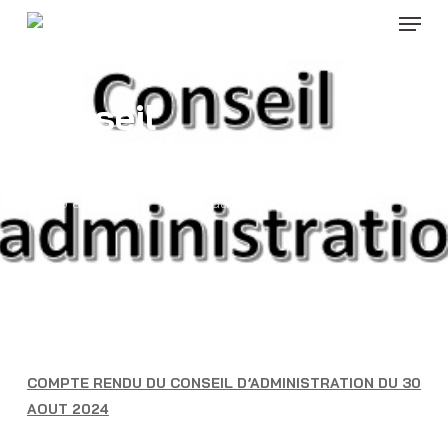
Menu
Skip
to
Close
main
Menu
content
Conseil
d’administraton
30 août 2024
Actualité AAPPMA
COMPTE RENDU DU CONSEIL D’ADMINISTRATION DU 30
AOUT 2024