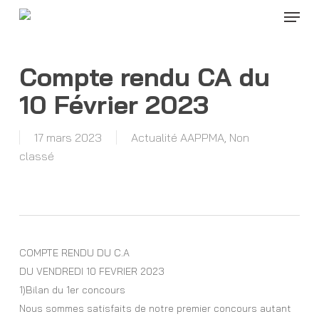
Menu
Skip
to
Close
main
Menu
content
Compte rendu CA du
10 Février 2023
17 mars 2023
Actualité AAPPMA
,
Non
classé
COMPTE RENDU DU C.A
DU VENDREDI 10 FEVRIER 2023
1)Bilan du 1er concours
Nous sommes satisfaits de notre premier concours autant